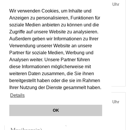
DI, 07. MAI 2013
19:30 Uhr
Wir verwenden Cookies, um Inhalte und
MUSIKVEREIN, WIEN |
WIEN
Anzeigen zu personalisieren, Funktionen für
Mozart in Prag (4. Konzert im Zyklus
soziale Medien anbieten zu können und die
Musikverein)
Zugriffe auf unsere Website zu analysieren.
Außerdem geben wir Informationen zu Ihrer
Verwendung unserer Website an unsere
ORCHESTER WIENER AKADEMIE
Partner für soziale Medien, Werbung und
MARTIN HASELBÖCK
Analysen weiter. Unsere Partner führen
OWA
diese Informationen möglicherweise mit
weiteren Daten zusammen, die Sie ihnen
bereitgestellt haben oder die sie im Rahmen
Ihrer Nutzung der Dienste gesammelt haben.
Details
MI, 16. OKT 2013
19:30 Uhr
OK
MUSIKVEREIN, WIEN |
WIEN
Beethoven & Schubert (1. Konzert Abo
Musikverein)