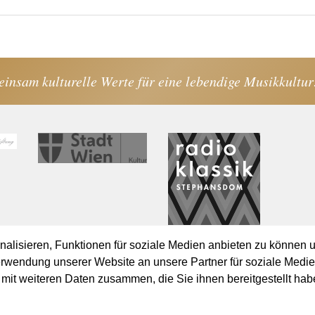
einsam kulturelle Werte für eine lebendige Musikkultur
lisieren, Funktionen für soziale Medien anbieten zu können u
erwendung unserer Website an unsere Partner für soziale Medi
mit weiteren Daten zusammen, die Sie ihnen bereitgestellt hab
Datenschutz