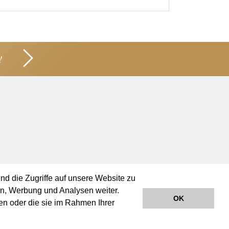
!
nd die Zugriffe auf unsere Website zu
en, Werbung und Analysen weiter.
OK
en oder die sie im Rahmen Ihrer