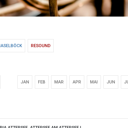
HASELBÖCK
RESOUND
JAN
FEB
MAR
APR
MAI
JUN
J
IA ATTERSEE, ATTERSEE AM ATTERSEE |