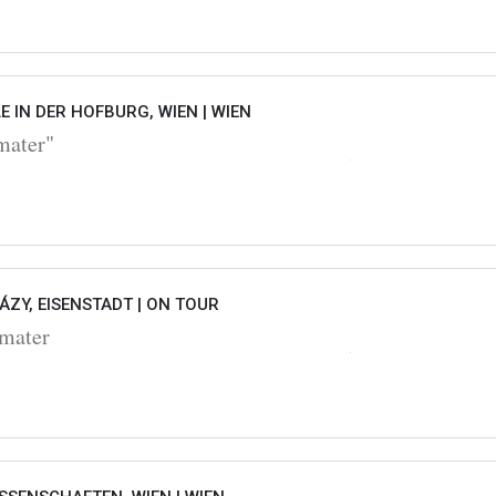
 IN DER HOFBURG, WIEN |
WIEN
mater"
ZY, EISENSTADT |
ON TOUR
 mater