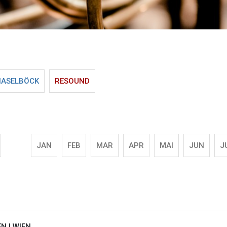
HASELBÖCK
RESOUND
JAN
FEB
MAR
APR
MAI
JUN
J
EN |
WIEN