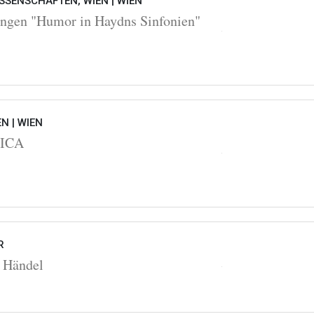
SSENSCHAFTEN, WIEN |
WIEN
ngen "Humor in Haydns Sinfonien"
EN |
WIEN
OICA
R
 Händel