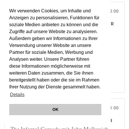
Wir verwenden Cookies, um Inhalte und
DO, 01. JUL 2010
22:00
Anzeigen zu personalisieren, Funktionen für
AUDITORIUM OSCAR NIEMEYER, ITALIEN |
ON TOUR
soziale Medien anbieten zu können und die
The Infernal Comedy
Zugriffe auf unsere Website zu analysieren.
Außerdem geben wir Informationen zu Ihrer
Verwendung unserer Website an unsere
ORCHESTER WIENER AKADEMIE
Partner für soziale Medien, Werbung und
MARTIN HASELBÖCK
Analysen weiter. Unsere Partner führen
OWA
diese Informationen möglicherweise mit
BHN
weiteren Daten zusammen, die Sie ihnen
bereitgestellt haben oder die sie im Rahmen
Ihrer Nutzung der Dienste gesammelt haben.
Details
FR, 02. JUL 2010
21:00
OK
SPOLETTO THEATRO ROMANO, ITALIEN |
ON TOUR
The Infernal Comedy mit John Malkovich