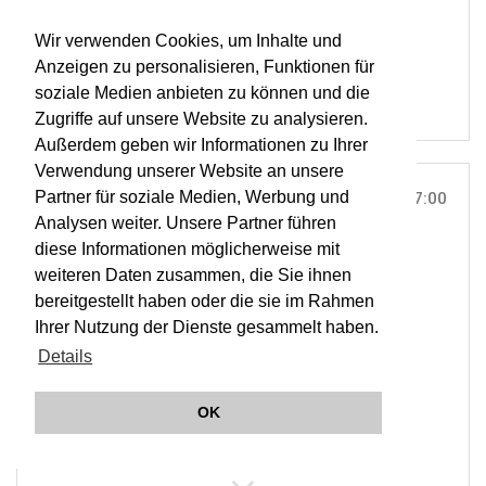
RESOUND
Wir verwenden Cookies, um Inhalte und
OWA
Anzeigen zu personalisieren, Funktionen für
soziale Medien anbieten zu können und die
Zugriffe auf unsere Website zu analysieren.
Außerdem geben wir Informationen zu Ihrer
Verwendung unserer Website an unsere
Partner für soziale Medien, Werbung und
SO, 04. FEB 2018
17:00
Analysen weiter. Unsere Partner führen
TEATRO MAYOR JULIO MARIO SANTO DOMINGO,
diese Informationen möglicherweise mit
BOGOTÁ |
ON TOUR
weiteren Daten zusammen, die Sie ihnen
RESOUND Beethoven On Tour
bereitgestellt haben oder die sie im Rahmen
Ihrer Nutzung der Dienste gesammelt haben.
Details
ORCHESTER WIENER AKADEMIE
MARTIN HASELBÖCK
OK
RESOUND
OWA