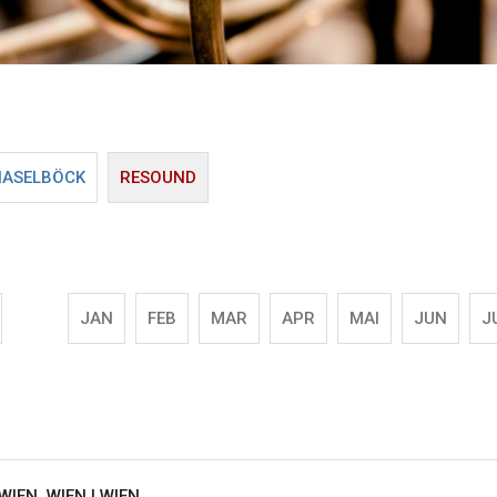
HASELBÖCK
RESOUND
JAN
FEB
MAR
APR
MAI
JUN
J
WIEN, WIEN |
WIEN