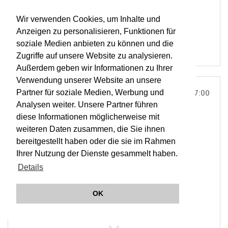
RESOUND
Wir verwenden Cookies, um Inhalte und
OWA
Anzeigen zu personalisieren, Funktionen für
soziale Medien anbieten zu können und die
Zugriffe auf unsere Website zu analysieren.
Außerdem geben wir Informationen zu Ihrer
Verwendung unserer Website an unsere
Partner für soziale Medien, Werbung und
SO, 04. FEB 2018
17:00
Analysen weiter. Unsere Partner führen
TEATRO MAYOR JULIO MARIO SANTO DOMINGO,
diese Informationen möglicherweise mit
BOGOTÁ |
ON TOUR
weiteren Daten zusammen, die Sie ihnen
RESOUND Beethoven On Tour
bereitgestellt haben oder die sie im Rahmen
Ihrer Nutzung der Dienste gesammelt haben.
Details
ORCHESTER WIENER AKADEMIE
MARTIN HASELBÖCK
OK
RESOUND
OWA