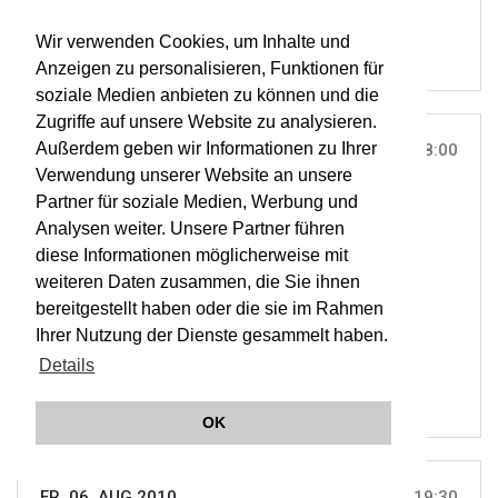
Wir verwenden Cookies, um Inhalte und
Anzeigen zu personalisieren, Funktionen für
soziale Medien anbieten zu können und die
Zugriffe auf unsere Website zu analysieren.
Außerdem geben wir Informationen zu Ihrer
DO, 05. AUG 2010
18:00
Verwendung unserer Website an unsere
BURGARENA, REINSBERG |
ON TOUR
Partner für soziale Medien, Werbung und
G.F. Händel: Acis & Galatea
Analysen weiter. Unsere Partner führen
diese Informationen möglicherweise mit
weiteren Daten zusammen, die Sie ihnen
ORCHESTER WIENER AKADEMIE
bereitgestellt haben oder die sie im Rahmen
MARTIN HASELBÖCK
Ihrer Nutzung der Dienste gesammelt haben.
OWA
Details
OK
FR, 06. AUG 2010
19:30