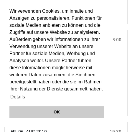
Wir verwenden Cookies, um Inhalte und
Anzeigen zu personalisieren, Funktionen für
soziale Medien anbieten zu können und die
Zugriffe auf unsere Website zu analysieren.
Außerdem geben wir Informationen zu Ihrer
DO, 05. AUG 2010
18:00
Verwendung unserer Website an unsere
BURGARENA, REINSBERG |
ON TOUR
Partner für soziale Medien, Werbung und
G.F. Händel: Acis & Galatea
Analysen weiter. Unsere Partner führen
diese Informationen möglicherweise mit
weiteren Daten zusammen, die Sie ihnen
ORCHESTER WIENER AKADEMIE
bereitgestellt haben oder die sie im Rahmen
MARTIN HASELBÖCK
Ihrer Nutzung der Dienste gesammelt haben.
OWA
Details
OK
FR, 06. AUG 2010
19:30