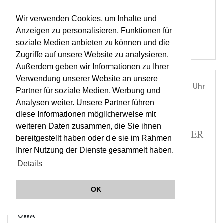
RESOUND
OWA
Wir verwenden Cookies, um Inhalte und
Anzeigen zu personalisieren, Funktionen für
soziale Medien anbieten zu können und die
Zugriffe auf unsere Website zu analysieren.
Außerdem geben wir Informationen zu Ihrer
Verwendung unserer Website an unsere
DO, 03. OKT 2019
19:30 Uhr
Partner für soziale Medien, Werbung und
Analysen weiter. Unsere Partner führen
ÖSTERREICHISCHE AKADEMIE DER
diese Informationen möglicherweise mit
WISSENSCHAFTEN, WIEN |
WIEN
weiteren Daten zusammen, die Sie ihnen
MÄLZELS MECHANISCHER TROMPETER
bereitgestellt haben oder die sie im Rahmen
| RESOUND | JEUNESSE A
Ihrer Nutzung der Dienste gesammelt haben.
Details
TICKETS
OK
RESOUND
ORCHESTER WIENER AKADEMIE
OWA