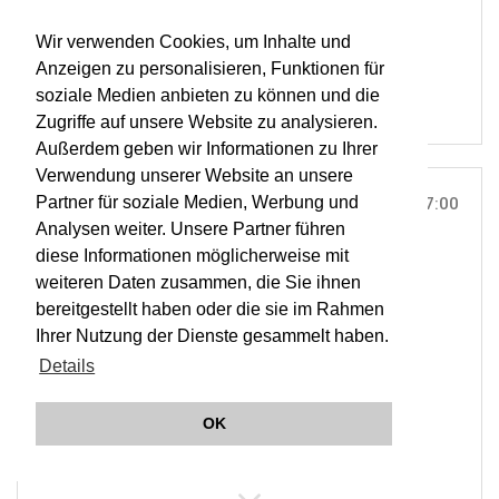
RESOUND
Wir verwenden Cookies, um Inhalte und
OWA
Anzeigen zu personalisieren, Funktionen für
soziale Medien anbieten zu können und die
Zugriffe auf unsere Website zu analysieren.
Außerdem geben wir Informationen zu Ihrer
Verwendung unserer Website an unsere
Partner für soziale Medien, Werbung und
SO, 04. FEB 2018
17:00
Analysen weiter. Unsere Partner führen
TEATRO MAYOR JULIO MARIO SANTO DOMINGO,
diese Informationen möglicherweise mit
BOGOTÁ |
ON TOUR
weiteren Daten zusammen, die Sie ihnen
RESOUND Beethoven On Tour
bereitgestellt haben oder die sie im Rahmen
Ihrer Nutzung der Dienste gesammelt haben.
Details
ORCHESTER WIENER AKADEMIE
MARTIN HASELBÖCK
OK
RESOUND
OWA