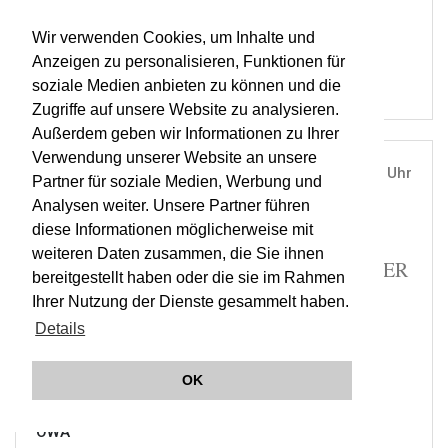
RESOUND
OWA
Wir verwenden Cookies, um Inhalte und
Anzeigen zu personalisieren, Funktionen für
soziale Medien anbieten zu können und die
Zugriffe auf unsere Website zu analysieren.
Außerdem geben wir Informationen zu Ihrer
Verwendung unserer Website an unsere
DO, 03. OKT 2019
19:30 Uhr
Partner für soziale Medien, Werbung und
Analysen weiter. Unsere Partner führen
ÖSTERREICHISCHE AKADEMIE DER
diese Informationen möglicherweise mit
WISSENSCHAFTEN, WIEN |
WIEN
weiteren Daten zusammen, die Sie ihnen
MÄLZELS MECHANISCHER TROMPETER
bereitgestellt haben oder die sie im Rahmen
| RESOUND | JEUNESSE A
Ihrer Nutzung der Dienste gesammelt haben.
Details
TICKETS
OK
RESOUND
ORCHESTER WIENER AKADEMIE
OWA