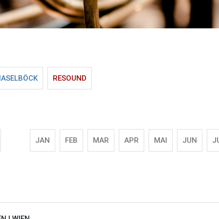
HASELBÖCK
RESOUND
JAN
FEB
MAR
APR
MAI
JUN
J
EN |
WIEN