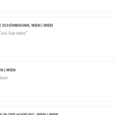
 SCHÖMBRUNN, WIEN |
WIEN
sì fan tutte"
EN |
WIEN
bert
 IN DER HOFBURG, WIEN |
WIEN