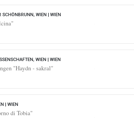
 SCHÖNBRUNN, WIEN |
WIEN
lcina"
SSENSCHAFTEN, WIEN |
WIEN
ngen "Haydn - sakral"
EN |
WIEN
orno di Tobia"