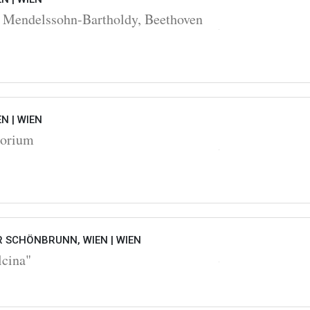
 Mendelssohn-Bartholdy, Beethoven
EN |
WIEN
torium
 SCHÖNBRUNN, WIEN |
WIEN
lcina"