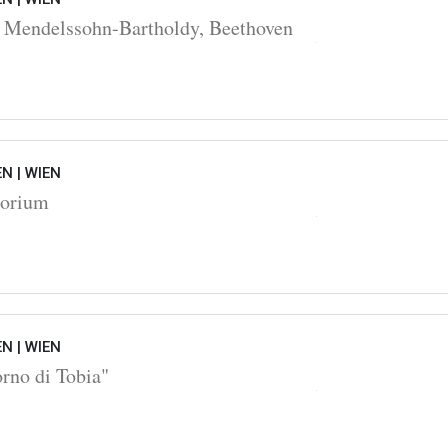
 Mendelssohn-Bartholdy, Beethoven
EN |
WIEN
torium
EN |
WIEN
orno di Tobia"