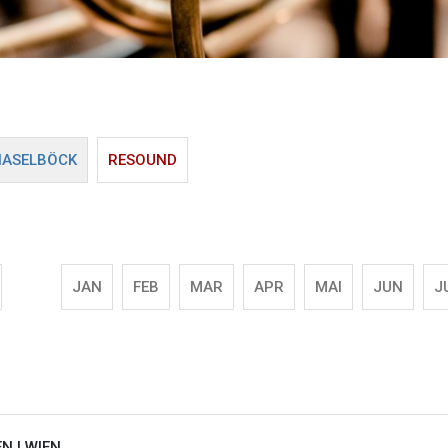
HASELBÖCK
RESOUND
JAN
FEB
MAR
APR
MAI
JUN
J
EN |
WIEN