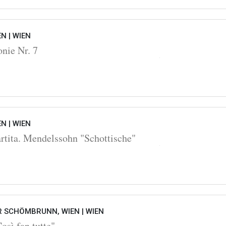
EN |
WIEN
nie Nr. 7
EN |
WIEN
rtita. Mendelssohn "Schottische"
 SCHÖMBRUNN, WIEN |
WIEN
sì fan tutte"