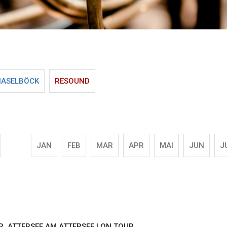
HASELBÖCK
RESOUND
JAN
FEB
MAR
APR
MAI
JUN
J
, ATTERSEE AM ATTERSEE |
ON TOUR