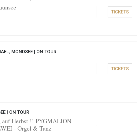
aunsee
TICKETS
HAEL, MONDSEE |
ON TOUR
TICKETS
EE |
ON TOUR
ng auf Herbst !! PYGMALION
I - Orgel & Tanz