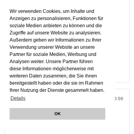
BASILIKA, MONDSEE |
ON TOUR
LISZT & BRUCKNER
Wir verwenden Cookies, um Inhalte und
Anzeigen zu personalisieren, Funktionen für
TICKETS
soziale Medien anbieten zu können und die
Zugriffe auf unsere Website zu analysieren.
ORCHESTER WIENER AKADEMIE
Außerdem geben wir Informationen zu Ihrer
MARTIN HASELBÖCK
Verwendung unserer Website an unsere
KIRCH'KLANG FESTIVAL SALZKAMMERGUT
Partner für soziale Medien, Werbung und
OWA
Analysen weiter. Unsere Partner führen
diese Informationen möglicherweise mit
weiteren Daten zusammen, die Sie ihnen
bereitgestellt haben oder die sie im Rahmen
Ihrer Nutzung der Dienste gesammelt haben.
Details
SA, 22. JUN 2024
10:00
GEMEINDEAMT, MONDSEE |
ON TOUR
OK
Ö1 Klassik Treffpunkt live aus Mondsee