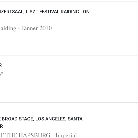
ZERTSAAL, LISZT FESTIVAL RAIDING |
ON
Raiding - Jänner 2010
R
e"
E BROAD STAGE, LOS ANGELES, SANTA
UR
 THE HAPSBURG - Imperial