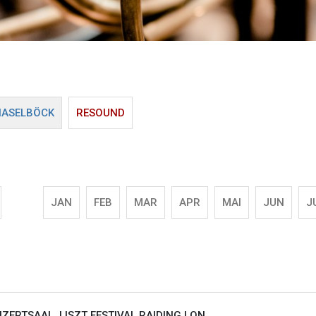
HASELBÖCK
RESOUND
JAN
FEB
MAR
APR
MAI
JUN
J
ZERTSAAL, LISZT FESTIVAL RAIDING |
ON