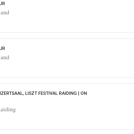
UR
land
UR
land
ZERTSAAL, LISZT FESTIVAL RAIDING |
ON
Raiding