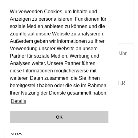
RESOUND
OWA
Wir verwenden Cookies, um Inhalte und
Anzeigen zu personalisieren, Funktionen für
soziale Medien anbieten zu können und die
Zugriffe auf unsere Website zu analysieren.
Außerdem geben wir Informationen zu Ihrer
Verwendung unserer Website an unsere
THU, 03. OCT 2019
19:30 Uhr
Partner für soziale Medien, Werbung und
Analysen weiter. Unsere Partner führen
ÖSTERREICHISCHE AKADEMIE DER
diese Informationen möglicherweise mit
WISSENSCHAFTEN, WIEN |
VIENNA
weiteren Daten zusammen, die Sie ihnen
MÄLZELS MECHANISCHER TROMPETER
bereitgestellt haben oder die sie im Rahmen
| RESOUND | JEUNESSE A
Ihrer Nutzung der Dienste gesammelt haben.
Details
TICKETS
OK
RESOUND
ORCHESTER WIENER AKADEMIE
OWA