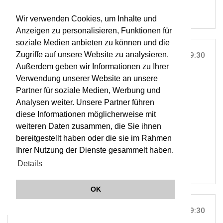
Wir verwenden Cookies, um Inhalte und
Anzeigen zu personalisieren, Funktionen für
soziale Medien anbieten zu können und die
Zugriffe auf unsere Website zu analysieren.
TUE, 06. DEC 2011
19:30
Außerdem geben wir Informationen zu Ihrer
MUSIKVEREIN, WIEN |
VIENNA
Verwendung unserer Website an unsere
Bach: Hohe Messe (Musikvereins-Abo)
Partner für soziale Medien, Werbung und
Analysen weiter. Unsere Partner führen
diese Informationen möglicherweise mit
ORCHESTER WIENER AKADEMIE
weiteren Daten zusammen, die Sie ihnen
MARTIN HASELBÖCK
bereitgestellt haben oder die sie im Rahmen
OWA
Ihrer Nutzung der Dienste gesammelt haben.
Details
OK
TUE, 06. DEC 2011
19:30