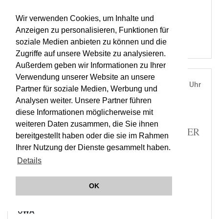
RESOUND
OWA
Wir verwenden Cookies, um Inhalte und
Anzeigen zu personalisieren, Funktionen für
soziale Medien anbieten zu können und die
Zugriffe auf unsere Website zu analysieren.
Außerdem geben wir Informationen zu Ihrer
Verwendung unserer Website an unsere
THU, 03. OCT 2019
19:30 Uhr
Partner für soziale Medien, Werbung und
Analysen weiter. Unsere Partner führen
ÖSTERREICHISCHE AKADEMIE DER
diese Informationen möglicherweise mit
WISSENSCHAFTEN, WIEN |
VIENNA
weiteren Daten zusammen, die Sie ihnen
MÄLZELS MECHANISCHER TROMPETER
bereitgestellt haben oder die sie im Rahmen
| RESOUND | JEUNESSE A
Ihrer Nutzung der Dienste gesammelt haben.
Details
TICKETS
OK
RESOUND
ORCHESTER WIENER AKADEMIE
OWA