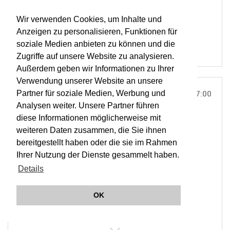
RESOUND
Wir verwenden Cookies, um Inhalte und
OWA
Anzeigen zu personalisieren, Funktionen für
soziale Medien anbieten zu können und die
Zugriffe auf unsere Website zu analysieren.
Außerdem geben wir Informationen zu Ihrer
Verwendung unserer Website an unsere
Partner für soziale Medien, Werbung und
SUN, 04. FEB 2018
17:00
Analysen weiter. Unsere Partner führen
TEATRO MAYOR JULIO MARIO SANTO DOMINGO,
diese Informationen möglicherweise mit
BOGOTÁ |
ON TOUR
weiteren Daten zusammen, die Sie ihnen
RESOUND Beethoven On Tour
bereitgestellt haben oder die sie im Rahmen
Ihrer Nutzung der Dienste gesammelt haben.
Details
ORCHESTER WIENER AKADEMIE
MARTIN HASELBÖCK
OK
RESOUND
OWA