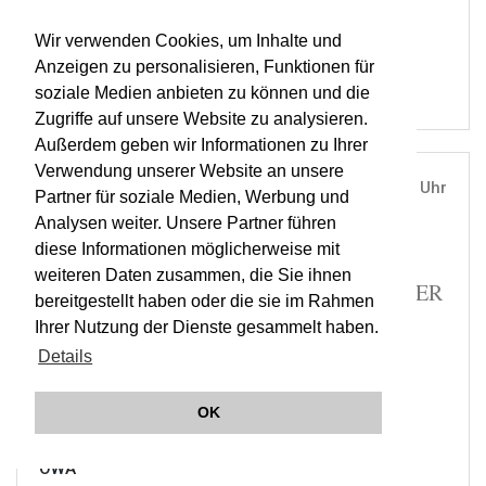
RESOUND
OWA
Wir verwenden Cookies, um Inhalte und
Anzeigen zu personalisieren, Funktionen für
soziale Medien anbieten zu können und die
Zugriffe auf unsere Website zu analysieren.
Außerdem geben wir Informationen zu Ihrer
Verwendung unserer Website an unsere
THU, 03. OCT 2019
19:30 Uhr
Partner für soziale Medien, Werbung und
Analysen weiter. Unsere Partner führen
ÖSTERREICHISCHE AKADEMIE DER
diese Informationen möglicherweise mit
WISSENSCHAFTEN, WIEN |
VIENNA
weiteren Daten zusammen, die Sie ihnen
MÄLZELS MECHANISCHER TROMPETER
bereitgestellt haben oder die sie im Rahmen
| RESOUND | JEUNESSE A
Ihrer Nutzung der Dienste gesammelt haben.
Details
TICKETS
OK
RESOUND
ORCHESTER WIENER AKADEMIE
OWA