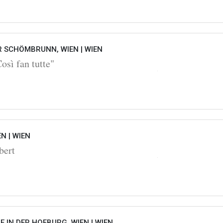
 SCHÖMBRUNN, WIEN |
WIEN
sì fan tutte"
EN |
WIEN
bert
 IN DER HOFBURG, WIEN |
WIEN