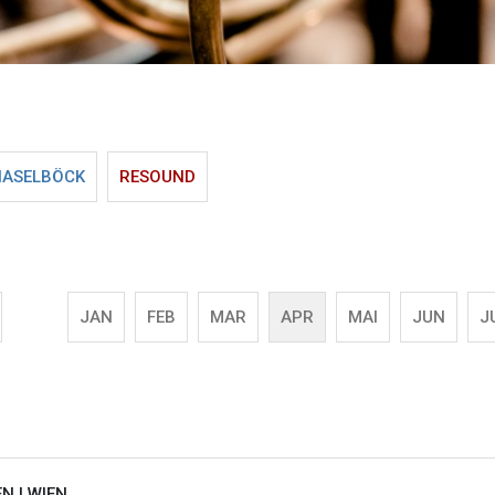
HASELBÖCK
RESOUND
JAN
FEB
MAR
APR
MAI
JUN
J
EN |
WIEN