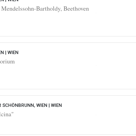
 Mendelssohn-Bartholdy, Beethoven
EN |
WIEN
torium
 SCHÖNBRUNN, WIEN |
WIEN
lcina"