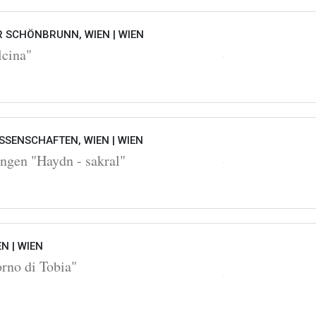
 SCHÖNBRUNN, WIEN |
WIEN
lcina"
SSENSCHAFTEN, WIEN |
WIEN
ngen "Haydn - sakral"
EN |
WIEN
orno di Tobia"