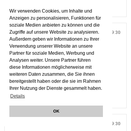
Wir verwenden Cookies, um Inhalte und
Anzeigen zu personalisieren, Funktionen für
soziale Medien anbieten zu können und die
Zugriffe auf unsere Website zu analysieren.
DI, 06. DEZ 2011
19:30
Außerdem geben wir Informationen zu Ihrer
MUSIKVEREIN, WIEN |
WIEN
Verwendung unserer Website an unsere
Bach: Hohe Messe (Musikvereins-Abo)
Partner für soziale Medien, Werbung und
Analysen weiter. Unsere Partner führen
diese Informationen möglicherweise mit
ORCHESTER WIENER AKADEMIE
weiteren Daten zusammen, die Sie ihnen
MARTIN HASELBÖCK
bereitgestellt haben oder die sie im Rahmen
OWA
Ihrer Nutzung der Dienste gesammelt haben.
Details
OK
DI, 06. DEZ 2011
19:30