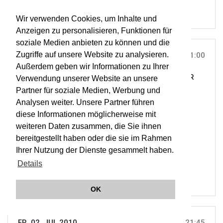
Wir verwenden Cookies, um Inhalte und
Anzeigen zu personalisieren, Funktionen für
soziale Medien anbieten zu können und die
Zugriffe auf unsere Website zu analysieren.
FR, 02. JUL 2010
21:00
Außerdem geben wir Informationen zu Ihrer
SPOLETTO THEATRO ROMANO, ITALIEN |
ON TOUR
Verwendung unserer Website an unsere
The Infernal Comedy mit John Malkovich
Partner für soziale Medien, Werbung und
Analysen weiter. Unsere Partner führen
diese Informationen möglicherweise mit
ORCHESTER WIENER AKADEMIE
weiteren Daten zusammen, die Sie ihnen
MARTIN HASELBÖCK
bereitgestellt haben oder die sie im Rahmen
OWA
Ihrer Nutzung der Dienste gesammelt haben.
BHN
Details
OK
FR, 02. JUL 2010
21:45