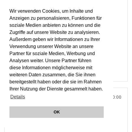
BASILIKA, MONDSEE |
ON TOUR
LISZT & BRUCKNER
Wir verwenden Cookies, um Inhalte und
Anzeigen zu personalisieren, Funktionen für
TICKETS
soziale Medien anbieten zu können und die
Zugriffe auf unsere Website zu analysieren.
ORCHESTER WIENER AKADEMIE
Außerdem geben wir Informationen zu Ihrer
MARTIN HASELBÖCK
Verwendung unserer Website an unsere
KIRCH'KLANG FESTIVAL SALZKAMMERGUT
Partner für soziale Medien, Werbung und
OWA
Analysen weiter. Unsere Partner führen
diese Informationen möglicherweise mit
weiteren Daten zusammen, die Sie ihnen
bereitgestellt haben oder die sie im Rahmen
Ihrer Nutzung der Dienste gesammelt haben.
Details
SA, 22. JUN 2024
10:00
GEMEINDEAMT, MONDSEE |
ON TOUR
OK
Ö1 Klassik Treffpunkt live aus Mondsee