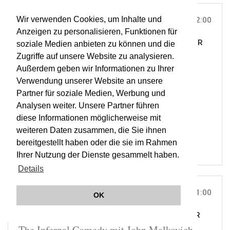
Wir verwenden Cookies, um Inhalte und
DO, 01. JUL 2010
22:00
Anzeigen zu personalisieren, Funktionen für
AUDITORIUM OSCAR NIEMEYER, ITALIEN |
ON TOUR
soziale Medien anbieten zu können und die
The Infernal Comedy
Zugriffe auf unsere Website zu analysieren.
Außerdem geben wir Informationen zu Ihrer
Verwendung unserer Website an unsere
ORCHESTER WIENER AKADEMIE
Partner für soziale Medien, Werbung und
MARTIN HASELBÖCK
Analysen weiter. Unsere Partner führen
OWA
diese Informationen möglicherweise mit
BHN
weiteren Daten zusammen, die Sie ihnen
bereitgestellt haben oder die sie im Rahmen
Ihrer Nutzung der Dienste gesammelt haben.
Details
FR, 02. JUL 2010
21:00
OK
SPOLETTO THEATRO ROMANO, ITALIEN |
ON TOUR
The Infernal Comedy mit John Malkovich