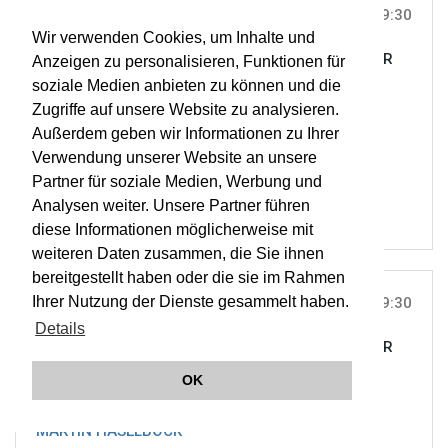
FR, 10. SEP 2010
9:30
Wir verwenden Cookies, um Inhalte und
OUDE KERK, AMSTERDAM, AMSTERDAM |
ON TOUR
Anzeigen zu personalisieren, Funktionen für
International Sweelinck Preis
soziale Medien anbieten zu können und die
Zugriffe auf unsere Website zu analysieren.
Außerdem geben wir Informationen zu Ihrer
MARTIN HASELBÖCK
Verwendung unserer Website an unsere
LHR
Partner für soziale Medien, Werbung und
Analysen weiter. Unsere Partner führen
diese Informationen möglicherweise mit
weiteren Daten zusammen, die Sie ihnen
bereitgestellt haben oder die sie im Rahmen
Ihrer Nutzung der Dienste gesammelt haben.
FR, 10. SEP 2010
9:30
Details
OUDE KERK, AMSTERDAM, AMSTERDAM |
ON TOUR
Third International Sweelinck Festival
OK
MARTIN HASELBÖCK