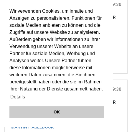
FR, 10. SEP 2010
9:30
Wir verwenden Cookies, um Inhalte und
OUDE KERK, AMSTERDAM, AMSTERDAM |
ON TOUR
Anzeigen zu personalisieren, Funktionen für
International Sweelinck Preis
soziale Medien anbieten zu können und die
Zugriffe auf unsere Website zu analysieren.
Außerdem geben wir Informationen zu Ihrer
MARTIN HASELBÖCK
Verwendung unserer Website an unsere
LHR
Partner für soziale Medien, Werbung und
Analysen weiter. Unsere Partner führen
diese Informationen möglicherweise mit
weiteren Daten zusammen, die Sie ihnen
bereitgestellt haben oder die sie im Rahmen
Ihrer Nutzung der Dienste gesammelt haben.
FR, 10. SEP 2010
9:30
Details
OUDE KERK, AMSTERDAM, AMSTERDAM |
ON TOUR
Third International Sweelinck Festival
OK
MARTIN HASELBÖCK