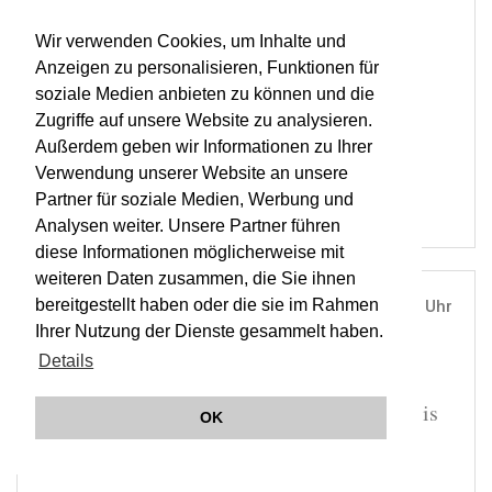
Casanova
Wir verwenden Cookies, um Inhalte und
Anzeigen zu personalisieren, Funktionen für
ORCHESTER WIENER AKADEMIE
soziale Medien anbieten zu können und die
MARTIN HASELBÖCK
Zugriffe auf unsere Website zu analysieren.
OWA
Außerdem geben wir Informationen zu Ihrer
BHN
Verwendung unserer Website an unsere
Partner für soziale Medien, Werbung und
Analysen weiter. Unsere Partner führen
diese Informationen möglicherweise mit
weiteren Daten zusammen, die Sie ihnen
bereitgestellt haben oder die sie im Rahmen
SA, 07. MAI 2011
20:00 Uhr
Ihrer Nutzung der Dienste gesammelt haben.
RUHRFESTSPIELE RECKLINGHAUSEN
Details
FESTSPIELHAUS, RECKLINGHAUSEN |
ON TOUR
The Giacomo Variations - John Malkovich is
OK
Casanova