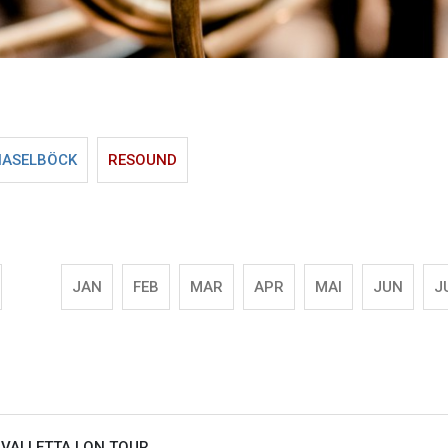
HASELBÖCK
RESOUND
JAN
FEB
MAR
APR
MAI
JUN
J
VALLETTA |
ON TOUR