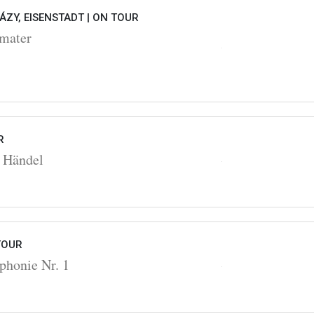
ZY, EISENSTADT |
ON TOUR
 mater
R
 Händel
TOUR
honie Nr. 1