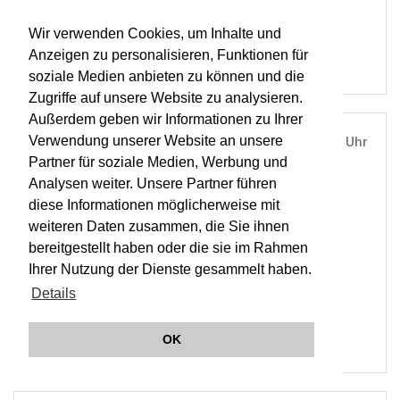
BHN
Wir verwenden Cookies, um Inhalte und
Anzeigen zu personalisieren, Funktionen für
soziale Medien anbieten zu können und die
Zugriffe auf unsere Website zu analysieren.
Außerdem geben wir Informationen zu Ihrer
Verwendung unserer Website an unsere
FR, 12. MÄR 2010
19:30 - 21:50 Uhr
Partner für soziale Medien, Werbung und
STAATSOPER, HANNOVER |
ON TOUR
Analysen weiter. Unsere Partner führen
Wiederaufnahme IDOMENEO
diese Informationen möglicherweise mit
weiteren Daten zusammen, die Sie ihnen
bereitgestellt haben oder die sie im Rahmen
MARTIN HASELBÖCK
Ihrer Nutzung der Dienste gesammelt haben.
MHORC
Details
BHN
OK