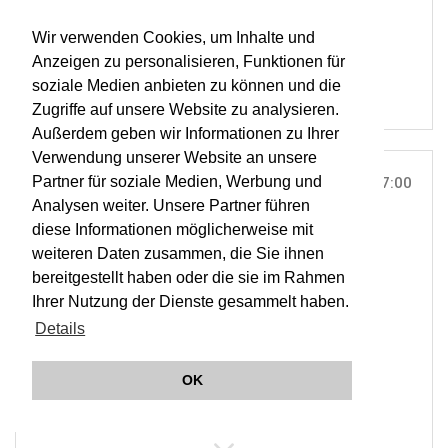
RESOUND
Wir verwenden Cookies, um Inhalte und
OWA
Anzeigen zu personalisieren, Funktionen für
soziale Medien anbieten zu können und die
Zugriffe auf unsere Website zu analysieren.
Außerdem geben wir Informationen zu Ihrer
Verwendung unserer Website an unsere
Partner für soziale Medien, Werbung und
SUN, 04. FEB 2018
17:00
Analysen weiter. Unsere Partner führen
TEATRO MAYOR JULIO MARIO SANTO DOMINGO,
diese Informationen möglicherweise mit
BOGOTÁ |
ON TOUR
weiteren Daten zusammen, die Sie ihnen
RESOUND Beethoven On Tour
bereitgestellt haben oder die sie im Rahmen
Ihrer Nutzung der Dienste gesammelt haben.
Details
ORCHESTER WIENER AKADEMIE
MARTIN HASELBÖCK
OK
RESOUND
OWA