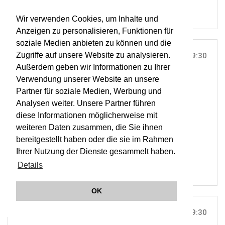
Wir verwenden Cookies, um Inhalte und
Anzeigen zu personalisieren, Funktionen für
soziale Medien anbieten zu können und die
Zugriffe auf unsere Website zu analysieren.
TUE, 06. DEC 2011
19:30
Außerdem geben wir Informationen zu Ihrer
MUSIKVEREIN, WIEN |
VIENNA
Verwendung unserer Website an unsere
Bach: Hohe Messe (Musikvereins-Abo)
Partner für soziale Medien, Werbung und
Analysen weiter. Unsere Partner führen
diese Informationen möglicherweise mit
ORCHESTER WIENER AKADEMIE
weiteren Daten zusammen, die Sie ihnen
MARTIN HASELBÖCK
bereitgestellt haben oder die sie im Rahmen
OWA
Ihrer Nutzung der Dienste gesammelt haben.
Details
OK
TUE, 06. DEC 2011
19:30