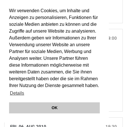
Wir verwenden Cookies, um Inhalte und
Anzeigen zu personalisieren, Funktionen für
soziale Medien anbieten zu können und die
Zugriffe auf unsere Website zu analysieren.
Außerdem geben wir Informationen zu Ihrer
THU, 05. AUG 2010
18:00
Verwendung unserer Website an unsere
BURGARENA, REINSBERG |
ON TOUR
Partner für soziale Medien, Werbung und
G.F. Händel: Acis & Galatea
Analysen weiter. Unsere Partner führen
diese Informationen möglicherweise mit
weiteren Daten zusammen, die Sie ihnen
ORCHESTER WIENER AKADEMIE
bereitgestellt haben oder die sie im Rahmen
MARTIN HASELBÖCK
Ihrer Nutzung der Dienste gesammelt haben.
OWA
Details
OK
FRI, 06. AUG 2010
19:30