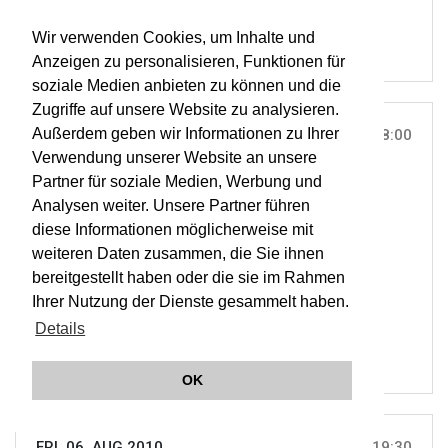
Wir verwenden Cookies, um Inhalte und
Anzeigen zu personalisieren, Funktionen für
soziale Medien anbieten zu können und die
Zugriffe auf unsere Website zu analysieren.
Außerdem geben wir Informationen zu Ihrer
THU, 05. AUG 2010
18:00
Verwendung unserer Website an unsere
BURGARENA, REINSBERG |
ON TOUR
Partner für soziale Medien, Werbung und
G.F. Händel: Acis & Galatea
Analysen weiter. Unsere Partner führen
diese Informationen möglicherweise mit
weiteren Daten zusammen, die Sie ihnen
ORCHESTER WIENER AKADEMIE
bereitgestellt haben oder die sie im Rahmen
MARTIN HASELBÖCK
Ihrer Nutzung der Dienste gesammelt haben.
OWA
Details
OK
FRI, 06. AUG 2010
19:30