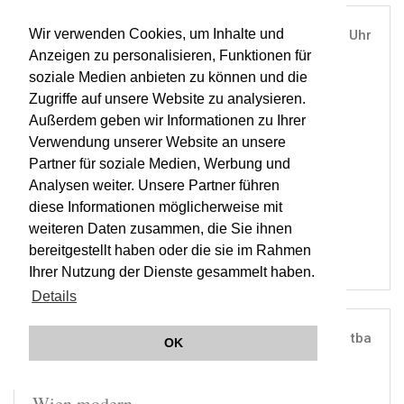
Wir verwenden Cookies, um Inhalte und
TUE, 16. OCT 2012
19:30 Uhr
Anzeigen zu personalisieren, Funktionen für
MUSIKVEREIN, WIEN |
VIENNA
soziale Medien anbieten zu können und die
Wagner & Liszt (1. Konzert im Zyklus
Zugriffe auf unsere Website zu analysieren.
Musikverein)
Außerdem geben wir Informationen zu Ihrer
Verwendung unserer Website an unsere
Partner für soziale Medien, Werbung und
ORCHESTER WIENER AKADEMIE
Analysen weiter. Unsere Partner führen
MARTIN HASELBÖCK
diese Informationen möglicherweise mit
OWA
weiteren Daten zusammen, die Sie ihnen
bereitgestellt haben oder die sie im Rahmen
Ihrer Nutzung der Dienste gesammelt haben.
Details
THU, 15. NOV 2012
tba
OK
UNIVERSITÄTSKIRCHE ST. URSULA, WIEN |
VIENNA
Wien modern