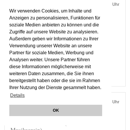
TUE, 07. MAY 2013
19:30 Uhr
Wir verwenden Cookies, um Inhalte und
MUSIKVEREIN, WIEN |
VIENNA
Anzeigen zu personalisieren, Funktionen für
Mozart in Prag (4. Konzert im Zyklus
soziale Medien anbieten zu können und die
Musikverein)
Zugriffe auf unsere Website zu analysieren.
Außerdem geben wir Informationen zu Ihrer
Verwendung unserer Website an unsere
ORCHESTER WIENER AKADEMIE
Partner für soziale Medien, Werbung und
MARTIN HASELBÖCK
Analysen weiter. Unsere Partner führen
OWA
diese Informationen möglicherweise mit
weiteren Daten zusammen, die Sie ihnen
bereitgestellt haben oder die sie im Rahmen
Ihrer Nutzung der Dienste gesammelt haben.
Details
WED, 16. OCT 2013
19:30 Uhr
OK
MUSIKVEREIN, WIEN |
VIENNA
Beethoven & Schubert (1. Konzert Abo
Musikverein)