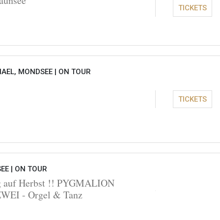
aunsee
TICKETS
HAEL, MONDSEE |
ON TOUR
TICKETS
EE |
ON TOUR
ng auf Herbst !! PYGMALION
I - Orgel & Tanz