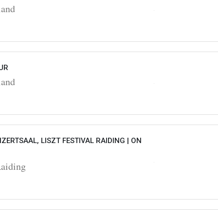
land
UR
land
ZERTSAAL, LISZT FESTIVAL RAIDING |
ON
Raiding