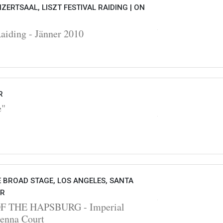
ZERTSAAL, LISZT FESTIVAL RAIDING |
ON
Raiding - Jänner 2010
R
e"
E BROAD STAGE, LOS ANGELES, SANTA
UR
 THE HAPSBURG - Imperial
Ienna Court