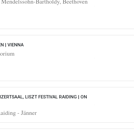
 Mendelssohn-Bartholdy, Beethoven
EN |
VIENNA
torium
ZERTSAAL, LISZT FESTIVAL RAIDING |
ON
Raiding - Jänner