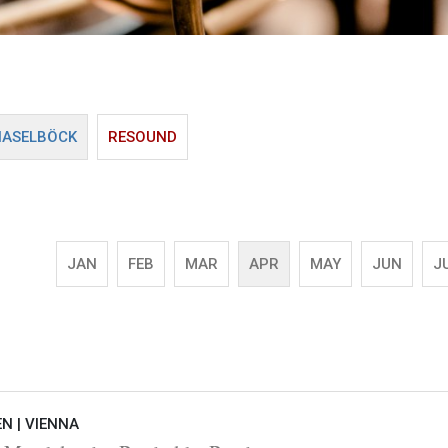
HASELBÖCK
RESOUND
JAN
FEB
MAR
APR
MAY
JUN
J
EN |
VIENNA