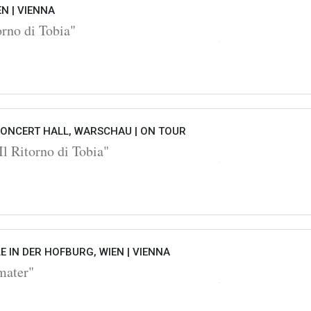
EN |
VIENNA
orno di Tobia"
ONCERT HALL, WARSCHAU |
ON TOUR
l Ritorno di Tobia"
 IN DER HOFBURG, WIEN |
VIENNA
mater"