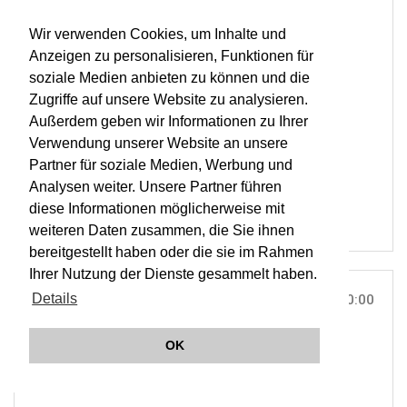
BASILIKA, MONDSEE |
ON TOUR
LISZT & BRUCKNER
Wir verwenden Cookies, um Inhalte und
Anzeigen zu personalisieren, Funktionen für
TICKETS
soziale Medien anbieten zu können und die
Zugriffe auf unsere Website zu analysieren.
ORCHESTER WIENER AKADEMIE
Außerdem geben wir Informationen zu Ihrer
MARTIN HASELBÖCK
Verwendung unserer Website an unsere
KIRCH'KLANG FESTIVAL SALZKAMMERGUT
Partner für soziale Medien, Werbung und
OWA
Analysen weiter. Unsere Partner führen
diese Informationen möglicherweise mit
weiteren Daten zusammen, die Sie ihnen
bereitgestellt haben oder die sie im Rahmen
Ihrer Nutzung der Dienste gesammelt haben.
Details
SAT, 22. JUN 2024
10:00
GEMEINDEAMT, MONDSEE |
ON TOUR
OK
Ö1 Klassik Treffpunkt live aus Mondsee