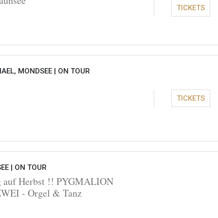
aunsee
TICKETS
HAEL, MONDSEE |
ON TOUR
TICKETS
EE |
ON TOUR
ng auf Herbst !! PYGMALION
I - Orgel & Tanz