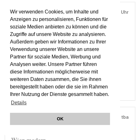
Wir verwenden Cookies, um Inhalte und
TUE, 16. OCT 2012
19:30 Uhr
Anzeigen zu personalisieren, Funktionen für
MUSIKVEREIN, WIEN |
VIENNA
soziale Medien anbieten zu können und die
Wagner & Liszt (1. Konzert im Zyklus
Zugriffe auf unsere Website zu analysieren.
Musikverein)
Außerdem geben wir Informationen zu Ihrer
Verwendung unserer Website an unsere
Partner für soziale Medien, Werbung und
ORCHESTER WIENER AKADEMIE
Analysen weiter. Unsere Partner führen
MARTIN HASELBÖCK
diese Informationen möglicherweise mit
OWA
weiteren Daten zusammen, die Sie ihnen
bereitgestellt haben oder die sie im Rahmen
Ihrer Nutzung der Dienste gesammelt haben.
Details
THU, 15. NOV 2012
tba
OK
UNIVERSITÄTSKIRCHE ST. URSULA, WIEN |
VIENNA
Wien modern