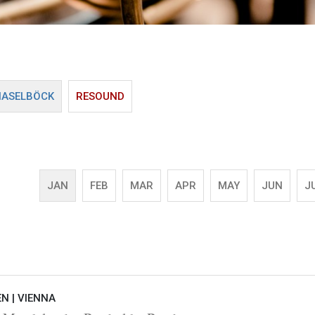
HASELBÖCK
RESOUND
JAN
FEB
MAR
APR
MAY
JUN
J
EN |
VIENNA