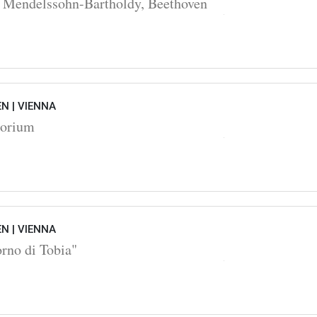
 Mendelssohn-Bartholdy, Beethoven
EN |
VIENNA
torium
EN |
VIENNA
orno di Tobia"