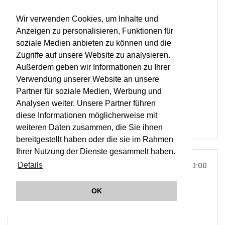
BASILIKA, MONDSEE |
ON TOUR
LISZT & BRUCKNER
Wir verwenden Cookies, um Inhalte und
Anzeigen zu personalisieren, Funktionen für
TICKETS
soziale Medien anbieten zu können und die
Zugriffe auf unsere Website zu analysieren.
ORCHESTER WIENER AKADEMIE
Außerdem geben wir Informationen zu Ihrer
MARTIN HASELBÖCK
Verwendung unserer Website an unsere
KIRCH'KLANG FESTIVAL SALZKAMMERGUT
Partner für soziale Medien, Werbung und
OWA
Analysen weiter. Unsere Partner führen
diese Informationen möglicherweise mit
weiteren Daten zusammen, die Sie ihnen
bereitgestellt haben oder die sie im Rahmen
Ihrer Nutzung der Dienste gesammelt haben.
Details
SAT, 22. JUN 2024
10:00
GEMEINDEAMT, MONDSEE |
ON TOUR
OK
Ö1 Klassik Treffpunkt live aus Mondsee