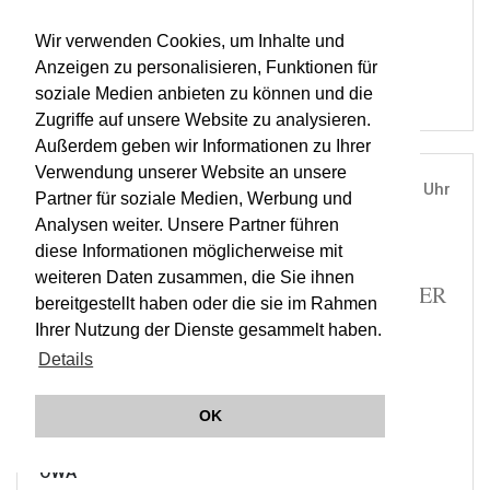
RESOUND
OWA
Wir verwenden Cookies, um Inhalte und
Anzeigen zu personalisieren, Funktionen für
soziale Medien anbieten zu können und die
Zugriffe auf unsere Website zu analysieren.
Außerdem geben wir Informationen zu Ihrer
Verwendung unserer Website an unsere
DO, 03. OKT 2019
19:30 Uhr
Partner für soziale Medien, Werbung und
Analysen weiter. Unsere Partner führen
ÖSTERREICHISCHE AKADEMIE DER
diese Informationen möglicherweise mit
WISSENSCHAFTEN, WIEN |
WIEN
weiteren Daten zusammen, die Sie ihnen
MÄLZELS MECHANISCHER TROMPETER
bereitgestellt haben oder die sie im Rahmen
| RESOUND | JEUNESSE A
Ihrer Nutzung der Dienste gesammelt haben.
Details
TICKETS
OK
RESOUND
ORCHESTER WIENER AKADEMIE
OWA